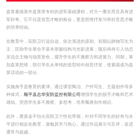
盘算素描算作盘算类专科的进军基础课程，对大一重生而言具有进
军好奇。它不仅是造型才略的检会，更是想维抒发与审好意思才略
的培养经由。
在教育中，应防卫行远自迩、依次渐进的原则。初期以静物写生为
主，匡助学生掌合手基本形骸结构与光影进展；随后冉冉引入动态
东说念主物与场景形色，擢升学生的不雅察力和进展力。同期，筹
划盘算想维，指引学生从单纯的造型转向创意抒发，使素描成为盘
算话语的一部分。
实施身手是教育的要津。通过课堂陶冶、户外写生、主题创作等多
种体式，
顺平县志华安防监控有限公司
增强学生的脱手才略和艺术
感知。荧惑学生多不雅察、多想考，培养颓唐创作相识。
此外，磨真金不怕火应防卫个性化带领，针对不同学生的好奇与水
平进行相反化教育，激勉其学习热心。通过作品展示与互评，促进
通常与超越。